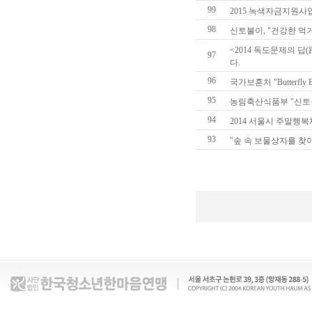
99
2015 녹색자금지원사업
98
신토불이, "건강한 먹
<2014 독도문제의 
97
다.
96
국가보훈처 "Butterfl
95
농림축산식품부 "신토불
94
2014 서울시 주말행
93
"숲 속 보물상자를 찾