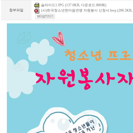
슬라이드1.JPG (137.0KB, 다운로드:860회)
첨부파일
(사)한국청소년한마음연맹 자원봉사 신청서.hwp (206.5KB,