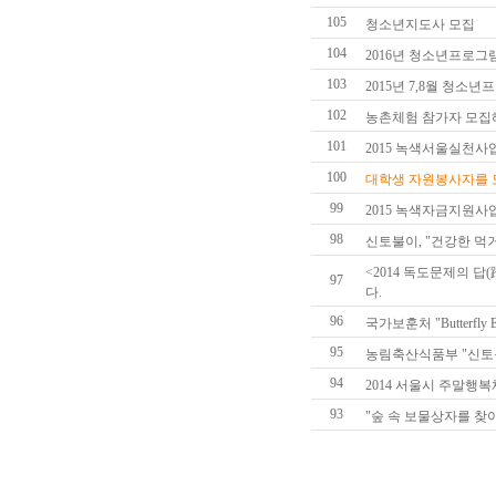
105
청소년지도사 모집
104
2016년 청소년프로그
103
2015년 7,8월 청소
102
농촌체험 참가자 모집
101
2015 녹색서울실천사
100
대학생 자원봉사자를 
99
2015 녹색자금지원사업
98
신토불이, "건강한 먹
<2014 독도문제의 
97
다.
96
국가보훈처 "Butterfl
95
농림축산식품부 "신토불
94
2014 서울시 주말행
93
"숲 속 보물상자를 찾