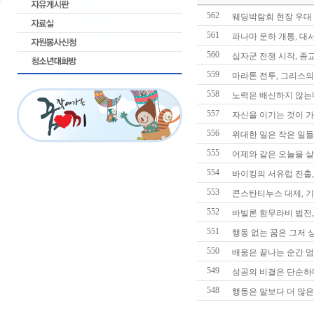
562
웨딩박람회 현장 우대
561
파나마 운하 개통, 대
560
십자군 전쟁 시작, 종
559
마라톤 전투, 그리스의
558
노력은 배신하지 않는
557
자신을 이기는 것이 가
556
위대한 일은 작은 일
555
어제와 같은 오늘을 살
554
바이킹의 서유럽 진출,
553
콘스탄티누스 대제, 
552
바빌론 함무라비 법전,
551
행동 없는 꿈은 그저 
550
배움은 끝나는 순간 
549
성공의 비결은 단순하
548
행동은 말보다 더 많은