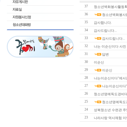
37
청소년벽화봉사활동확
36
청소년벽화봉사
35
감사합니다.
34
감사드립니다...
33
감사드립니다...
32
나는 이순신이다 사진
31
답변
30
이순신
29
이순신
28
나는이순신이다"에서
27
나는이순신이다
26
청소년명예독도경비대
25
청소년명예독도경
24
성북청소년 수련관 주
23
나라사랑 역사체험 이번