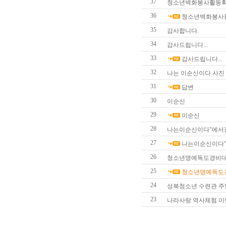
37
청소년벽화봉사활동확
36
청소년벽화봉사
35
감사합니다.
34
감사드립니다...
33
감사드립니다...
32
나는 이순신이다 사진
31
답변
30
이순신
29
이순신
28
나는이순신이다"에서
27
나는이순신이다
26
청소년명예독도경비대
25
청소년명예독도경
24
성북청소년 수련관 주
23
나라사랑 역사체험 이번