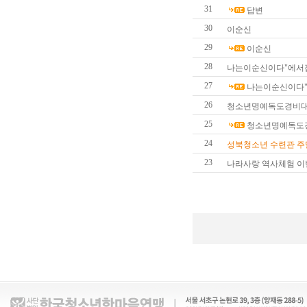
31
답변
30
이순신
29
이순신
28
나는이순신이다"에서
27
나는이순신이다
26
청소년명예독도경비대
25
청소년명예독도경
24
성북청소년 수련관 주
23
나라사랑 역사체험 이번