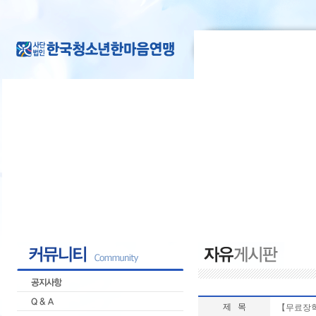
제 목
【무료장