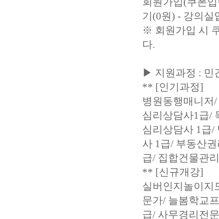
회원가입(쿠폰입력-
기(0원) - 강의
※ 회원가입 시 
다.
▶ 지원과정 : 민
** [인기과정]
병원동행매니저/ 
심리상담사1급/ 
심리상담사 1급/
사 1급/ 부동산
급/ 집합건물관리
** [신규개강]
실버인지놀이지도사
문가/ 늘봄학교프
급/ 사무경리전문