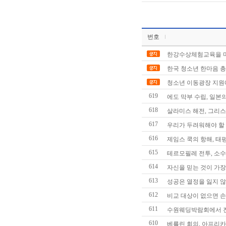
번호
한강수상체험교육을 
한국 청소년 한마음 
청소년 이동광장 지원
619
에도 막부 수립, 일본
618
살라미스 해전, 그리
617
우리가 두려워해야 할 
616
제임스 쿡의 항해, 태
615
테르모필레 전투, 소
614
자신을 믿는 것이 가장
613
성공은 열정을 잃지 않
612
비교 대상이 없으면 손
611
수원웨딩박람회에서 진
610
베를린 회의, 아프리카