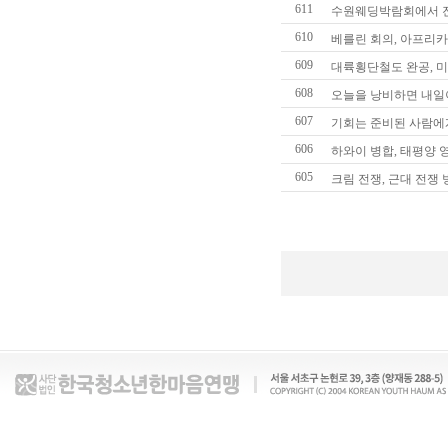
먹
611
수원웨딩박람회에서 진
튀
610
검
베를린 회의, 아프리카
증
609
대륙횡단철도 완공, 미
-
먹
608
오늘을 낭비하면 내일
튀
607
기회는 준비된 사람에
검
증
606
하와이 병합, 태평양 
먹
605
크림 전쟁, 근대 전쟁
튀
검
증
커
뮤
니
티
-
먹
튀
검
증
커
뮤
니