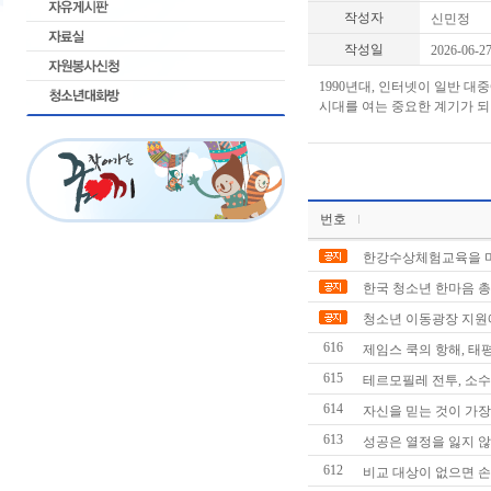
작성자
신민정
작성일
2026-06-2
1990년대, 인터넷이 일반 
시대를 여는 중요한 계기가 
토
토
스
쿨
-
번호
토
토
한강수상체험교육을 
스
한국 청소년 한마음 
쿨
토
청소년 이동광장 지원
토
616
제임스 쿡의 항해, 태
학
교
615
테르모필레 전투, 소
-
614
자신을 믿는 것이 가장
토
토
613
성공은 열정을 잃지 않
학
612
비교 대상이 없으면 손
교